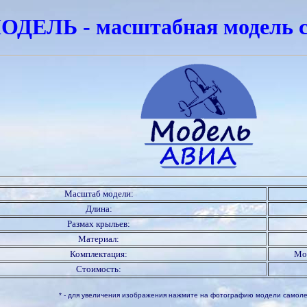
ДЕЛЬ - масштабная модель с
Масштаб модели:
Длина:
Размах крыльев:
Материал:
Комплектация:
Мод
Стоимость:
* - для увеличения изображения нажмите на фотографию модели самол