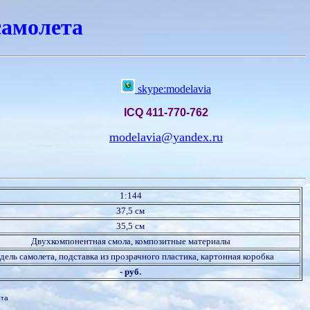
амолета
skype:modelavia
ICQ 411-770-762
modelavia@yandex.ru
1:144
37,5 см
35,5 см
Двухкомпонентная смола, композитные материалы
ель самолета, подставка из прозрачного пластика, картонная коробка
- руб.
ета