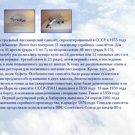
стральный пассажирский самолёт, спроектированный в СССР в 1955 году
уйбышеве. Всего был построен 31 экземпляр серийных самолётов. Для
 41 кресло (ряды с 1 по 7), во втором салоне 48 мест (ряды 8-15),
алубу располагались четыре купе на 24 дневных или 12 спальных мест и в
 порядке: третий салон (с 21 ряда), затем первый салон, в последнюю
м, в зоне повышенного шума от винтов. К тому же расположенные спина к
как ресторан для посменного питания пассажиров. Кроме того, для
о, возле буфета. Особенностью самолёта было разделение туалетов в
к предлагал обслуживание в двух классах, билеты первого класса
еревозок и гонки за пассажировместимостью, купе были демонтированы и на
ю-Йорк на самолёте СССР-Л5611 выполнен в 1958 году. 19 мая 1959 года
а борту, в основном авиационными специалистами. Также в 1959 году
 Первый регулярный рейс в Хабаровск выполнен 24 апреля 1961 года.
кончания серийного производства, в декабре 1976 года. Списали самолёты
 машин продолжали использоваться ВВС Советского Союза до начала 80-х