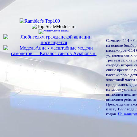
Самолет -114 «Ро
на основе бомбар
пассажиров -114 б
установленных ли
третьем салоне р
очередь второй с
спине кресла не 
пассажиров с дет
хвостовой части 
продавались в дв
их месте устанав
выполнен некомме
выполнен рейс из
Прекращение эксп
к лету 1977 года
годов.
По матери