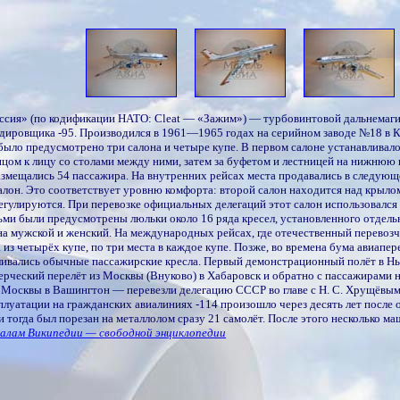
ссия» (по кодификации НАТО: Cleat — «Зажим») — турбовинтовой дальнемаги
дировщика -95. Производился в 1961—1965 годах на серийном заводе №18 в К
ыло предусмотрено три салона и четыре купе. В первом салоне устанавливалось
цом к лицу со столами между ними, затем за буфетом и лестницей на нижнюю п
азмещались 54 пассажира. На внутренних рейсах места продавались в следующем
алон. Это соответствует уровню комфорта: второй салон находится над крыло
регулируются. При перевозке официальных делегаций этот салон использовался 
ьми были предусмотрены люльки около 16 ряда кресел, установленного отдельн
на мужской и женский. На международных рейсах, где отечественный перевозчи
а из четырёх купе, по три места в каждое купе. Позже, во времена бума авиап
ливались обычные пассажирские кресла. Первый демонстрационный полёт в Нь
рческий перелёт из Москвы (Внуково) в Хабаровск и обратно с пассажирами н
 Москвы в Вашингтон — перевезли делегацию СССР во главе с Н. С. Хрущёвым.
луатации на гражданских авиалиниях -114 произошло через десять лет после о
, и тогда был порезан на металлолом сразу 21 самолёт. После этого несколько
алам Википедии — свободной энциклопедии