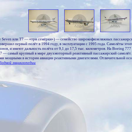
le Seven или T7 — «три семёрки») — семейство широкофюзеляжных пассажирс
совершил первый полёт в 1994 году, в эксплуатации с 1995 года. Самолёты это
онов, и имеют дальность полёта от 9,1 до 17,5 тыс. километров. На Boeing 77
77 — самый крупный в мире двухмоторный реактивный пассажирский самолёт. Д
ми мощными в истории авиации реактивными двигателями. Отличительной осо
бодной энциклопедии