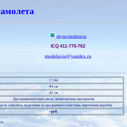
амолета
skype:modelavia
ICQ 411-770-762
modelavia@yandex.ru
1:144
44 см
42 см
Двухкомпонентная смола, композитные материалы
ель самолета, подставка из прозрачного пластика, картонная коробка
- руб.
ета