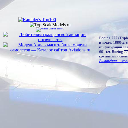
Boeing 777 (Trip
в начале 1990-х, 
конфигурации сал
601 км. Boeing 7
крупными и самы
Википедии — сво