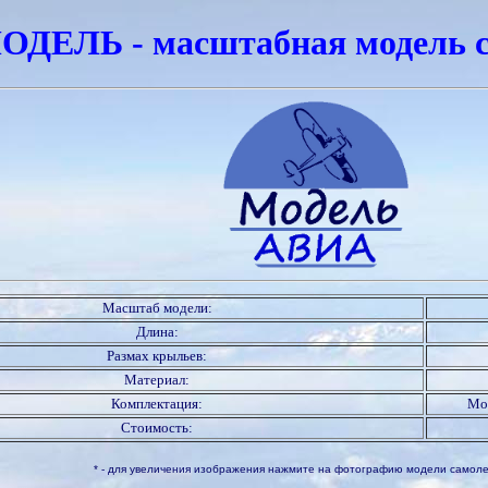
ДЕЛЬ - масштабная модель с
Масштаб модели:
Длина:
Размах крыльев:
Материал:
Комплектация:
Мод
Стоимость:
* - для увеличения изображения нажмите на фотографию модели самол